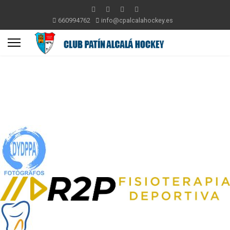
660994762
info@cpalcalahockey.es
EMPRESAS Y
COLABORADORES