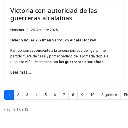
Victoria con autoridad de las
guerreras alcalaínas
Noticias
20 Octubre 2025
Oviedo Roller 2-7 Iman Serroukh Alcalá Hockey
Partido correspondiente a la tercera jornada de liga, primer
partido fuera de casa y primer partido de la jornada doble a
disputar el fin de semana por las
guerreras alcalaínas.
Leer más...
1
2
3
4
5
6
7
8
9
10
Siguiente
Fi
Página 1 de 12