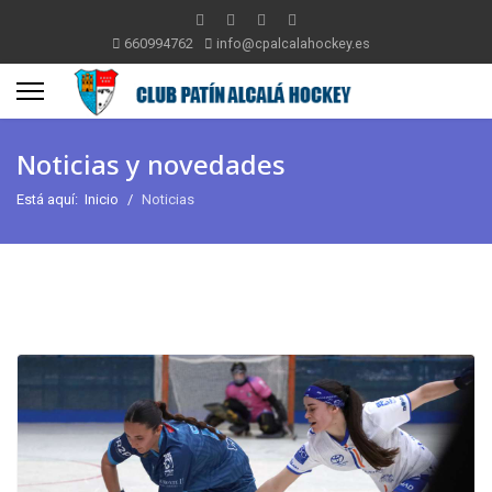
660994762
info@cpalcalahockey.es
Noticias y novedades
Está aquí:
Inicio
Noticias