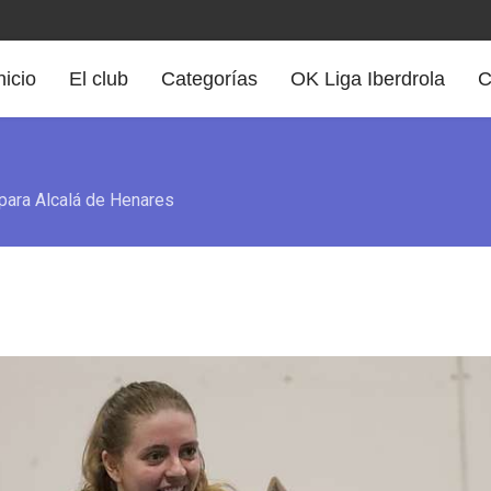
nicio
El club
Categorías
OK Liga Iberdrola
C
 para Alcalá de Henares