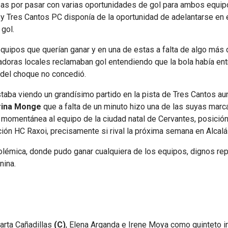
s por pasar con varias oportunidades de gol para ambos equipo
y
y Tres Cantos PC disponía de la oportunidad de adelantarse en e
gol.
equipos que querían ganar y en una de estas a falta de algo más 
ugadoras locales reclamaban gol entendiendo que la bola había en
o del choque no concedió.
aba viendo un grandísimo partido en la pista de Tres Cantos au
rina Monge
que a falta de un minuto hizo una de las suyas marca
 momentánea al equipo de la ciudad natal de Cervantes, posición
ición HC Raxoi, precisamente si rival la próxima semana en Alcal
olémica, donde pudo ganar cualquiera de los equipos, dignos re
nina.
Marta Cañadillas
(C)
, Elena Arganda e Irene Moya como quinteto in