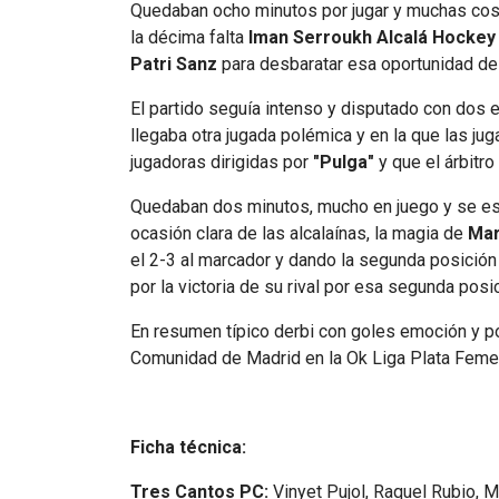
Quedaban ocho minutos por jugar y muchas cosa
la décima falta
Iman Serroukh Alcalá Hocke
Patri Sanz
para desbaratar esa oportunidad de 
El partido seguía intenso y disputado con dos 
llegaba otra jugada polémica y en la que las j
jugadoras dirigidas por
"Pulga"
y que el árbitr
Quedaban dos minutos, mucho en juego y se est
ocasión clara de las alcalaínas, la magia de
Ma
el 2-3 al marcador y dando la segunda posición
por la victoria de su rival por esa segunda pos
En resumen típico derbi con goles emoción y p
Comunidad de Madrid en la Ok Liga Plata Feme
Ficha técnica:
Tres Cantos PC:
Vinyet Pujol, Raquel Rubio, 