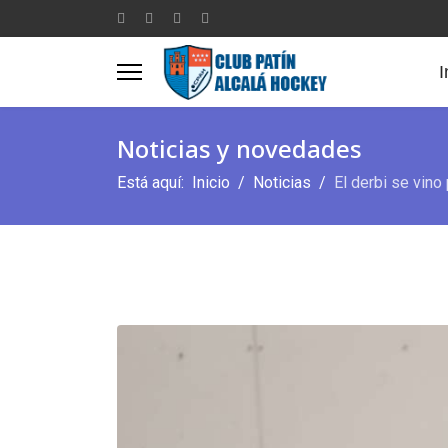
I
Noticias y novedades
Está aquí:
Inicio
Noticias
El derbi se vino