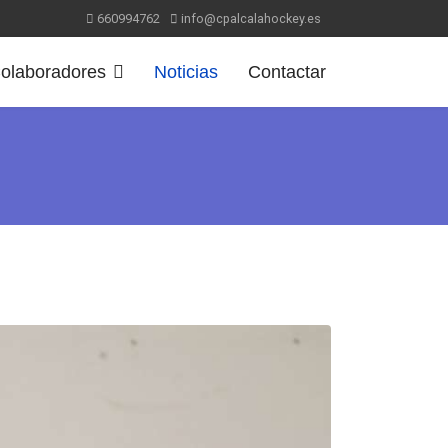
660994762
info@cpalcalahockey.es
olaboradores
Noticias
Contactar