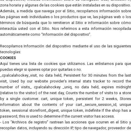
zona horaria y algunas de las cookies que están instaladas en su dispositivo.
Además, a medida que navega por el Sitio, recopilamos información sobre
las páginas web individuales o los productos que ve, las páginas web o los
términos de búsqueda que lo remitieron al Sitio e información sobre cómo
interactúa usted con el Sitio. Nos referimos a esta información recopilada
automáticamente como “Información del dispositivo”.
Recopilamos Información del dispositivo mediante el uso de las siguientes
tecnologías:
COOKIES
Aquí tienes una lista de cookies que utilizamos. Las enlistamos para que
puedas elegir si quieres optar por quitarlas o no.
_cpalcalahockey_visit, no data held, Persistent for 30 minutes from the last
visit, Used by our website provider’s internal stats tracker to record the
number of visits_ cpalcalahockey _uniq, no data held, expires midnight
(relative to the visitor) of the next day, Counts the number of visits to a store
by a single customer. cart, unique token, persistent for 2 weeks, Stores
information about the contents of your cart._secure_session_id, unique
token, sessional storefront_digest, unique token, indefinite If the shop has a
password, this is used to determine if the current visitor has access.
- Los “Archivos de registro” rastrean las acciones que ocurren en el Sitio y
recopilan datos, incluyendo su dirección IP, tipo de navegador, proveedor de